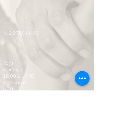
+423 788 88 46
Yoga
Montags
18.00 & 19.30
Mittwochs
8.30
Praxis
Di - Do
08.00 - 18.00
© 2024 seelenruhe.li