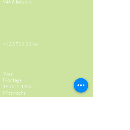
9496 Balzers
+423 788 88 46
Yoga
Montags
18.00 & 19.30
Mittwochs
8.30
Praxis
Di - Do
08.00 - 18.00