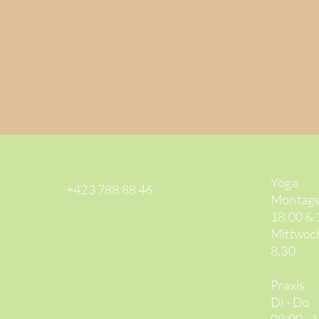
Yoga
+423 788 88 46
Montag
18.00 & 
Mittwoc
8.30
Praxis
Di - Do