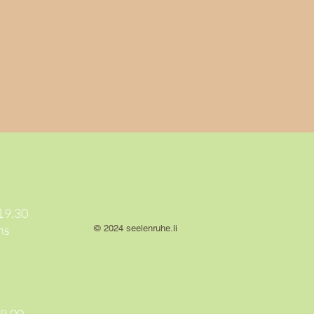
s
19.30
hs
© 2024 seelenruhe.li